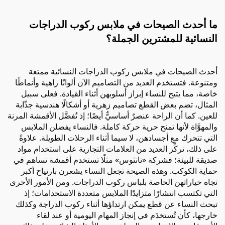
ما أحدث الصيحات في ملابس ركوب الدراجات
النسائية للمشترين الجملة؟
أحدث الصيحات في ملابس ركوب الدراجات النسائية ممتعة
ومتنوعة. فتستخدم العديد من التصاميم الآن ألوانًا زاهية وأنماطًا
خاصة، مما يتيح للنساء إبراز أسلوبهن أثناء القيادة. فعلى سبيل
المثال، تضم بعض القطع تصاميم زهرية أو أشكالًا هندسية جذّابة
للعين. كما أن الراحة عنصرٌ أساسيٌّ أيضًا؛ إذ تُفضَّل الأقمشة المرنة
والمهوَّاة لأنها تمنح حرية حركة كاملة. فالنساء يفضلن الملابس
التي تتحرك مع أجسادهن، لا سيما أثناء الرحلات الطويلة. علاوةً
على ذلك، تركِّز العديد من العلامات التجارية على استخدام مواد
صديقة للبيئة؛ فشركة «تانثوس» مثلًا تستخدم أقمشة تساهم في
حماية الكوكب. وهذه الصيحة تجعل النساء يشعرن بارتياح أكبر
تجاه خياراتهن الخاصة بلباس ركوب الدراجات. ومن الأمور الأخرى
التي تكتسب انتشارًا متزايدًا الملابس متعددة الاستخدامات؛ إذ
تبحث النساء عن قطع يمكن ارتداؤها أثناء ركوب الدراجة وكذلك
خارجها، كأن تُستخدَم في إنجاز المهام اليومية أو عند لقاء