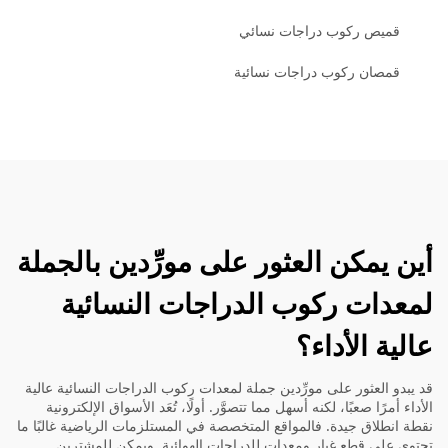
قميص ركوب دراجات نسائي
قمصان ركوب دراجات نسائية
أين يمكن العثور على مورِّدين بالجملة
لمعدات ركوب الدراجات النسائية
عالية الأداء؟
قد يبدو العثور على مورِّدين جملة لمعدات ركوب الدراجات النسائية عالية
الأداء أمرًا صعبًا، لكنه أسهل مما تتصوَّر. أولًا، تُعَد الأسواق الإلكترونية
نقطة انطلاق جيدة. فالمواقع المتخصصة في المستلزمات الرياضية غالبًا ما
تحتوي على قطع غيار ومعدات للدراجات الهوائية. ويمكن للمشترين