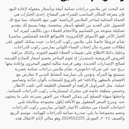
عند البحث عن ملابس دراجات نسائية أنيقة وبأسعار معقولة لإعادة البيع،
فإن معرفة المكان المناسب للشراء هي المفتاح. إحدى الخيارات هي
الجملة المحلية لمتاجر الملابس الرياضية؛ فهي تبيع بالجملة، مما يتيح لك
الحصول على العديد من القطع بأسعار منخفضة. وهذا يسمح لك بتقديم
تشكيلة متنوعة من التصاميم والأحجام للعملاء دون تكاليف كبيرة. أما
الخيار الآخر فهو الأسواق الإلكترونية: فالمواقع التابعة للمصنّعين مباشرةً
تقدّم عروضًا خاصةً على ملابس ركوب الدراجات، حيث يمكنك العثور على
إطلالات عصرية تنال إعجاب النساء اللواتي يمارسن ركوب الدراجات.
وعليك دائمًا الاطلاع على تقييمات العملاء لتقييم الجودة، وكذلك مراقبة
العروض الترويجية باستمرار؛ إذ تقوم المتاجر بخصم أسعار النماذج القديمة
لصالح الإصدارات الجديدة، وهي فرصة مثالية لتجهيز المخزون وإعادة بيعها
بربح جيد. في شركة «تانثوس»، نقدّم ملابس دراجات نسائية عصرية
تستمتع بها المرأة. ونؤمن بأن ممارسة النشاط البدني لا تتعارض مع
الاهتمام بالمظهر والاناقة! قم بالترويج للمنتجات بألوان جذّابة وتصاميم
عملية، مثل السراويل الزاهية أو القمصان اللطيفة التي تلفت الأنظار.
وخصص منطقة خاصة في متجرك لمستلزمات ركوب الدراجات النسائية،
واجعلها سهلة التصفّح كي يتمكن العملاء من العثور بسرعة على ما يبحثون
عنه. ومزج السعر المعقول مع الأناقة يُكوّن مجموعة متكاملة تلبي
احتياجات النساء من مختلف الأعمار اللواتي يمارسن ركوب الدراجات.
وتضم مجموعتنا ما يلي:
صدرية نسائية للدراجات الهوائية، موسم الربيع
والصيف ٢٠٢٤، الموديل 2024SSZ255
وهو مثالي لأيام الانتقال هذه.