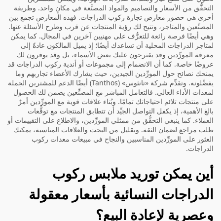
التحقُّق من الأسعار والتصاميم والمواد المصنَّعة في مكانٍ واحد. وطريقة
أخرى هي حضور معارض تجارة ركوب الدراجات. فهذه المعارض تجمع بين
المصنِّعين والمتاجر، وتتيح لك رؤية المنتجات عن قرب وطرح الأسئلة عنها.
وهي أيضًا فرصة رائعة للتعرُّف على مهنيين آخرين في المجال. كما يمكن
لمتاجر الدراجات المحلية أن تساعدك أيضًا؛ إذ يميل المالكون عادةً إلى
معرفة المورِّدين وقد يقترحون عليك بعض الأسماء، بل وقد يوفرون لك
عروضًا خاصة. كما أن الانضمام إلى مجموعات أو أندية ركوب الدراجات قد
يمنحك نصائح حول المورِّدين الجيدين، حيث يشارك الأعضاء تجاربهم وما
يفضِّلونه. وتقدِّم شركة «تانثوس» (Tanthos) أيضًا الدعم للمشترين الجملة
لمعدات الأداء العالي. فالتعامل المباشر مع المصنِّعين يضمن لك الحصول
على منتجات تلائم احتياجاتك تمامًا. وبُناء علاقات قوية مع المورِّدين أمرٌ
بالغ الأهمية، إذ يكفل التواصل الجيِّد أن تتطابق المنتجات مع توقُّعات
العملاء. كما ينبغي التحقُّق من ممثلي المورِّدين، والاطلاع على التقييمات أو
طلب مراجع لضمان الثقة. وبقليل من البحث والعلاقات المناسبة، يمكنك
العثور على المورِّدين المناسبين والنجاح في مبيعات معدات ركوب
الدراجات.
أين يمكن توريد ملابس ركوب
الدراجات النسائية بأسعار معقولة
وعصرية لإعادة البيع؟