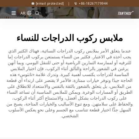
[email protected]
|
+86-18267179944
AR
ملابس ركوب الدراجات للنساء
عندما يتعلق الأمر بملابس ركوب الدراجات النسائية، فهناك الكثير الذي
يجب أخذه في الاعتبار. فكثير من النساء يستمتعن بركوب الدراجات إما
للترفيه أو لممارسة التمارين الرياضية أو حتى للتنقل اليومي. وبما أنهن
يرغبن في الشعور بالراحة والتألق أثناء الركوب، فإن اختيار الملابس
المناسبة للدراجات يكتسب أهمية كبيرة. وتدرك علامة «تانثوس» هذه
الحاجة جيدًا وتوفر خيارات ممتازة. فالأمر لا يقتصر على ارتداء أي قطعة
من الملابس، بل يتعلق بالشعور بالثقة بالنفس والاستعداد للانطلاق على
الطريق أو المسارات الوعرة. ويمكن للملابس المناسبة أن تساعد النساء
على ركوب الدراجات بشكل أفضل، والاستمتاع أكثر أثناء الركوب،
والحفاظ على سلامتهن. ومع تنوع الأساليب والخيارات المتاحة، يصبح من
السهل جدًّا اختيار قطعة تتناسب مع الجسم وعلى نحوٍ يعكس الأسلوب
الشخصي.