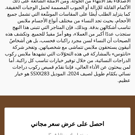
الأصدقاء بعد الانتهاء من الجولة. ومن الأمثلة الشائعة على ذلك
الأكمام القابلة للإزالة أو الجيوب المصممة لحمل الوجبات الخفيفة.
كما يتزايد الطلب أيضًا على المقاسات الموسَّعة التي تشمل جميع
الأحجام، بحيث تجد النساء من مختلف أنواع الأجسام ملابس
تناسب أشكالهن بدقة. وبذلك، فإن المتاجر التي تتبنى هذا النهج
ستجذب عددًا أكبر من العملاء، وهو أمرٌ مفيدٌ للجميع. وتكشف هذه
الصيحات أن النساء لسن مجرد راكبات فحسب، بل هن أشخاصٌ
أنيقون يستحقون ملابس تتماشى مع شخصياتهن. وتفخر شركة
«تانثوس» بالمشاركة في هذه التحوّلات التي تشهدها ملابس ركوب
الدراجات النسائية، من خلال توفير خيارات تناسب كل راكبة. أما
لمن يبحثون عن الأداء العالي، فإننا نقدّم
قميص ركوب دراجات
نسائي بكمّام طويل لصيف 2024، الموديل SSXX283
هو خيار
عظيم.
احصل على عرض سعر مجاني
سيتصل بك ممثلنا قريبًا.