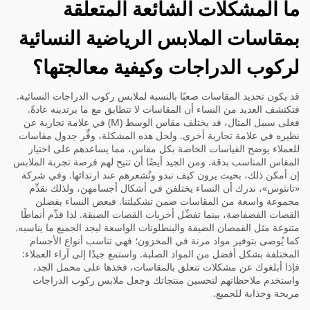
ما المشكلات الشائعة المتعلقة
بمقاسات الملابس الرياضية النسائية
لركوب الدراجات وكيفية معالجتها؟
قد يكون تحديد المقاسات صعبًا بالنسبة لملابس ركوب الدراجات النسائية.
فتكتشف العديد من النساء أن المقاسات لا تتطابق مع ما يرتدينه عادةً.
فعلى سبيل المثال، قد يختلف مقاس الوسط (M) في علامة تجارية عن
نظيره في علامة تجارية أخرى. ولحل هذه المشكلة، وفِّر جدول مقاسات
للعملاء يوضح القياسات الخاصة بكل مقاس، مما يساعدهم على اختيار
المقاس المناسب بدقة. ومن الجيد أيضًا أن تتيح لهم فرصة تجربة الملابس
إن أمكن ذلك، بحيث يرون كيف تبدو وتُشعرهم عند ارتدائها. وفي شركة
«تانثوس»، ندرك أن النساء يختلفن في أشكال أجسامهن، ولذلك نقدِّم
مجموعة واسعة من المقاسات ضمن تشكيلتنا. فبعض النساء يفضلن
القصات الفضفاضة، بينما تفضِّل أخريات القصات الضيقة. لذا قدِّم أنماطًا
متنوعة مثل القمصان الضيقة والبنطلونات الواسعة ليجد الجميع ما يناسبه.
كما يُوصى بتوفير مواد مرنة في المخزون؛ فهي تناسب أنواع الأجسام
المختلفة بشكل أفضل من المواد الصلبة. واستمع جيدًا إلى آراء العملاء:
فإذا أبلغوك عن مشكلات تتعلق بالمقاسات، فخذها على محمل الجد،
واستخدم ملاحظاتهم لتحسين منتجاتك وجعل ملابس ركوب الدراجات
مريحة وجذابة للجميع.