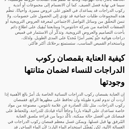
سيما في نهاية فصل الصيف. كما أن الانضمام إلى مجموعات أو أندية
ركوب الدراجات قد يساعدك في العثور على عروض مميزة. وأحيانًا، تنظِّم
هذه المجموعات طلبات جماعية قد تؤدي إلى الحصول على خصومات. ولا
تنسَ التحقُّق من وسائل التواصل الاجتماعي لمعرفة العروض الترويجية أو
الصفقات الخاصة من شركة «تانثوس»! ومتابعتنا تُبقِيك على اطلاعٍ دائم
بأحدث التصاميم والعروض الترويجية. وتذكَّر أن الاستثمار في قميص
دراجات هوائية جيِّدٍ يُعتبر أمرًا مُجديًا على المدى الطويل. ولذلك،
وباستخدام القميص المناسب، ستستمتع برحلاتك أكثر فأكثر.
كيفية العناية بقمصان ركوب
الدراجات للنساء لضمان متانتها
وجودتها
إن العناية بقمصان ركوب الدراجات النسائية الخاصة بك أمرٌ بالغ الأهمية إذا
أردت أن تدوم لفترة طويلة وأن تحافظ على مظهرها الرائع. فقمصان
ركوب الدراجات، مثل تلك الصادرة عن علامة تانثوس، مصنوعة من مواد
خاصة تساعدك على البقاء بارداً وجافاً أثناء قيادتك للدراجة. وللحفاظ على
قمصانك في أفضل حالة ممكنة، تأكَّد دوماً من قراءة ملصق العناية
المُرفق بها قبل غسلها. ويمكن غسل معظم قمصان ركوب الدراجات في
الغسالة الآلية، لكن يُفضَّل استخدام الماء البارد؛ لأن الماء الساخن قد