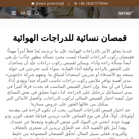
[email protected]
|
+86-18267179944
AR
قمصان نسائية للدراجات الهوائية
عندما يتعلق الأمر بالدراجات الهوائية، فإن ما ترتدينه يُعدّ فعلاً أمراً مهماً!
فقمصان ركوب الدراجات للنساء ليست مجرد مسألة مظهرٍ جذّاب؛ بل هي
أيضاً مسألة راحة وأداء. ويمكن لقميص ركوب دراجات جيّد أن يساعدك
على الشعور بالراحة والثقة أثناء القيادة، سواء كنتِ تخرجين في جولة
ممتعة مع الأصدقاء أو تتدربين استعداداً لسباقٍ ما. وتفهم شركة «تانثوس»
مدى أهمية توافر ملابس ركوب دراجات تناسب المرأة جيداً وتؤدي أداءً
ممتازاً في آنٍ معاً. وإن اختيار القميص المناسب قد يحدث فرقاً كبيراً في
مدى استمتاعكِ برحلتكِ على الدراجة. لذا دعونا نتعمّق في بعض النصائح
حول كيفية اختيار القميص المثالي لركوب الدراجات، وأفضل الأماكن التي
يمكنكِ من خلالها العثور على عروض ممتازة!
عند اختيار قميص للدراجات النسائي، يجب أن تكون الراحة في مقدمة
أولوياتك. أولاً، فكّر في نوع القماش. فأنت تريدين قماشًا خفيف الوزن وذو
تهوية جيدة. ابحثي عن المواد التي تمتص الرطوبة وتبعدها عن جسدك.
وهذا أمرٌ بالغ الأهمية لأنك عند التعرُّق تريدين أن تشعري بالجفاف
والبرودة. فعلى سبيل المثال، تُحقِّق القمصان المصنوعة من خليط