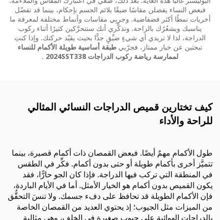
البوليستر غالبًا هذه الغاية. بعد ذلك، ضعي في اعتبارك المقاس والملاءمة.
فبعض النساء يفضلن مقاسًا ضيقًا يلائم الجسم بإحكام، بينما قد تفضّل
أخريات نمطًا أكثر فضفاضية. وجربِي مقاسات وأنماط مختلفة لمعرفة ما
يناسبك ويشعُرُك بالراحة. وتذكَّري أنك ستتحرَّكين كثيرًا أثناء ركوب
الدراجة، لذا لا تريدي أي شيءٍ ضيِّقٍ جدًّا بحيث يقيّد حركتك. وإذا كنتِ
تبحثين عن خيار ممتاز، فجرّبي
طبقة أساسية طويلة الأكمام للنساء
لممارسة رياضة ركوب الدراجات 2024SST338
.
كيف تختارين قميص الدراجات النسائي المثالي
للراحة والأداء
طول الأكمام مهمٌ أيضًا. فبعض القمصان ذات أكمام قصيرة، بينما
تتميَّز أخرى بأكمام طويلة أو حتى بدون أكمام. فكِّر في الطقس
في المنطقة التي تركب فيها الدراجة. فإذا كان الجو حارًّا، فقد
يكون القميص بدون أكمام هو الخيار الأمثل. أما في الأيام الباردة،
فإن الأكمام الطويلة قد تحافظ على دفء جسمك. ولا تنسَ التحقُّق
من الميزات مثل الجيوب؛ إذ يحتوي العديد من القمصان الخاصة
بالدراجات الهوائية على جيوب صغيرة في الخلف، وهي مثالية