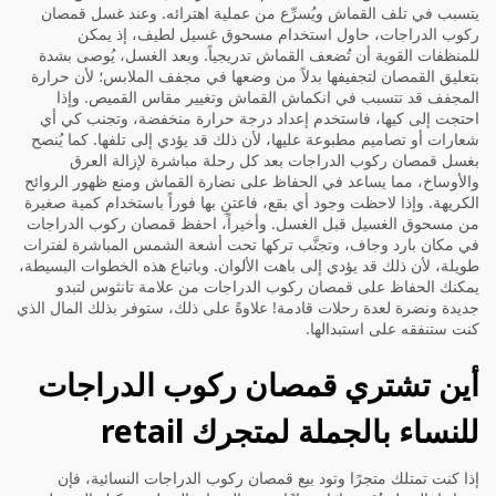
يتسبب في تلف القماش ويُسرِّع من عملية اهترائه. وعند غسل قمصان
ركوب الدراجات، حاول استخدام مسحوق غسيل لطيف، إذ يمكن
للمنظفات القوية أن تُضعف القماش تدريجياً. وبعد الغسل، يُوصى بشدة
بتعليق القمصان لتجفيفها بدلاً من وضعها في مجفف الملابس؛ لأن حرارة
المجفف قد تتسبب في انكماش القماش وتغيير مقاس القميص. وإذا
احتجت إلى كيها، فاستخدم إعداد درجة حرارة منخفضة، وتجنب كي أي
شعارات أو تصاميم مطبوعة عليها، لأن ذلك قد يؤدي إلى تلفها. كما يُنصح
بغسل قمصان ركوب الدراجات بعد كل رحلة مباشرة لإزالة العرق
والأوساخ، مما يساعد في الحفاظ على نضارة القماش ومنع ظهور الروائح
الكريهة. وإذا لاحظت وجود أي بقع، فاعتنِ بها فوراً باستخدام كمية صغيرة
من مسحوق الغسيل قبل الغسل. وأخيراً، احفظ قمصان ركوب الدراجات
في مكان بارد وجاف، وتجنَّب تركها تحت أشعة الشمس المباشرة لفترات
طويلة، لأن ذلك قد يؤدي إلى باهت الألوان. وباتباع هذه الخطوات البسيطة،
يمكنك الحفاظ على قمصان ركوب الدراجات من علامة تانثوس لتبدو
جديدة ونضرة لعدة رحلات قادمة! علاوةً على ذلك، ستوفر بذلك المال الذي
كنت ستنفقه على استبدالها.
أين تشتري قمصان ركوب الدراجات
للنساء بالجملة لمتجرك retail
إذا كنت تمتلك متجرًا وتود بيع قمصان ركوب الدراجات النسائية، فإن