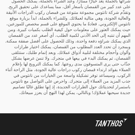
شرائها بالجملة يُعَد خيارًا ممتازًا. وعند الشراء بالجملة، يمكنك الحصول
على عدد كبير من القمصان بأسعار أقل، مما يساعدك على تحقيق الربح.
وتقدِّم شركة تانثوس مجموعة متنوعة من قمصان ركوب الدراجات الأنيقة
والعالية الجودة، وهي مثالية لعملائك. وللشراء بالجملة، ابدأ بزيارة موقع
تانثوس الإلكتروني. فعادةً ما يحتوي الموقع على قسم مخصص للموزعين،
حيث يمكنك العثور على معلومات حول كيفية الطلب بكميات كبيرة. ومن
المهم أن تنتبه إلى الحد الأدنى لكمية الطلب، أي أصغر عدد من القمصان
الذي يمكنك شراؤه دفعة واحدة، وذلك للحصول على أفضل صفقة ممكنة.
وبمجرد أن تحدد العدد المطلوب من القمصان، يمكنك اختيار طرازات
وألوان وأحجام مختلفة لتلبية أذواق عملائك. وبعد إتمام طلبك، ستتلقى
القمصان، ثم يمكنك البدء في بيعها في متجرك. ولا تنسَ عرضها بشكل
جذّاب حتى يرى المتسوقون مدى روعتها. كما يمكنك الترويج لها بإعلام
العملاء بفوائد ارتداء قمصان ركوب دراجات عالية الجودة، مثل الراحة أثناء
الركوب. وسيساعد توفر تشكيلة واسعة من الخيارات من تانثوس في
جذب المزيد من العملاء إلى متجرك. واحرص على التواصل مع تانثوس
باستمرار لتحديثاتك حول الطرازات الجديدة، إذ إنها تطلق غالبًا تصاميم
جديدة سيحبها عملاؤك! وبالتالي، يمكن لهذا النهج أن يعزز مبيعاتك.