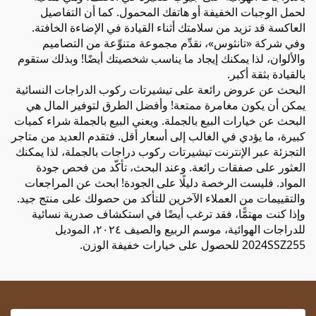
لحمل الوجبات الخفيفة أو هاتفك المحمول. كما أن التفاصيل
العاكسة قد تزيد من سلامتك أثناء القيادة في الإضاءة الخافتة.
وفي شركة «تانثوس»، نقدِّم مجموعة متنوِّعة من التصاميم
والألوان، لذا يمكنك إيجاد ما يناسب شخصيتك أيضًا! وبذلك ستقوم
بالقيادة بثقة أكبر.
البحث عن عروض رائعة على تيشيرتات ركوب الدراجات النسائية
يمكن أن يكون مغامرة ممتعة! وأفضل الطرق لتوفير المال هي
البحث عن خيارات البيع بالجملة. ويعني البيع بالجملة شراء كميات
كبيرة، ما يؤدي في الغالب إلى أسعار أقل. فتقدم العديد من متاجر
التجزئة عبر الإنترنت تيشيرتات ركوب دراجات بالجملة، لذا يمكنك
العثور على صفقات رائعة. وعند البحث، تأكّد من فحص جودة
المواد. فليست الرخصة دليلًا على الجودة! ابحث عن المراجعات
والتقييمات من العملاء الآخرين للتأكد من حصولك على منتج جيد.
وإذا كنت مهتمًّا، فقد ترغب أيضًا في استكشاف
صدرية نسائية
للدراجات الهوائية، موسم الربيع والصيف ٢٠٢٤، الموديل
2024SSZ255
للحصول على خيارات خفيفة الوزن.