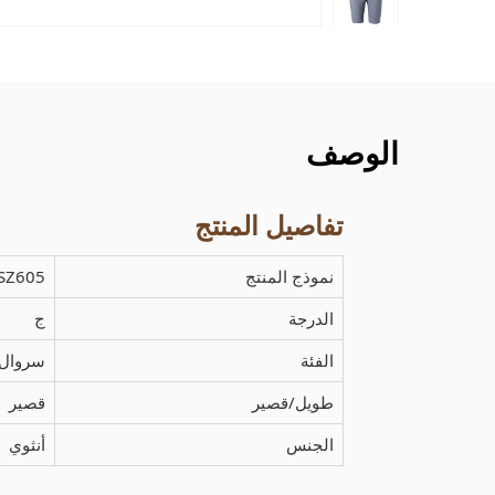
الوصف
تفاصيل المنتج
نموذج المنتج
SZ605
الدرجة
ج
الفئة
سروال
طويل/قصير
قصير
الجنس
أنثوي