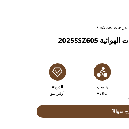
دراجات بحمالات
/
ة 2025SSZ605
يناسب
الدرجة
AERO
أولترافيو
 سؤالاً