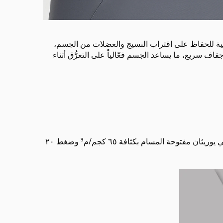
ة كافية للحفاظ على اقتراب النسيج والعضلات من الجسم،
اف سريع، ما يساعد الجسم فعّالياً على التعرُّق أثناء
النسيج السطحي: NEW MAXGREEN بنسبة ٨٧٪ نايلون (من ألياف معاد تدويرها بنسبة ٦٠٪) + ١٣٪ سباندكس، رغوة بولي يوريثان مفتوحة المسام بكثافة ٦٥ كجم/م³ وضغط ٢٠