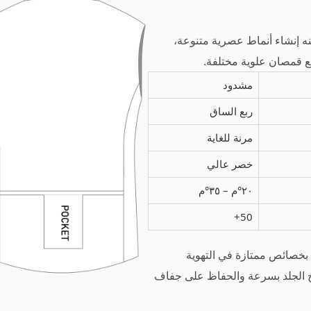
نه إنشاء أنماط عصرية متنوعة،
مع قمصان علوية مختلفة.
مشدود
ربع الساق
مرنة للغاية
خصر عالي
٢٠°م – ٣٥°م
50+
ية بخصائص ممتازة في التهوية
 الجلد بسرعة والحفاظ على جفاف