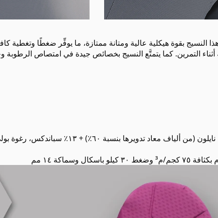
ّع هذا النسيج بقوة هيكلية عالية ومتانة ممتازة، ما يوفِّر ضغطًا وتغطي
 أثناء التمرين. كما يتمتَّع النسيج بخصائص جيدة في امتصاص الرطوبة وجف
ل وسماكة ١٤ مم