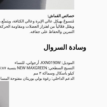
خصائص القماش:
مُنسوجٌ بهيكل عالي الإبرة وعالي الكثافة، ويتمتَ
ويقلل فعّالياً من اهتزاز العضلات ومقاومة الحركة
التمرين والحفاظ على جفافه.
وسادة السروال
الموديل: KXN0190W، أرجواني، للنساء
كيلو باسكال وسماكة ٣ مم
الدعم الداخلي: رغوة بولي يوريثان مفتوحة المسام بكثافة ٧٥ كجم/م³ وضغط ٣٠ كيلو باسكا