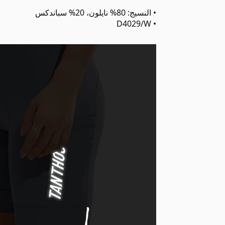
• النسيج: 80% نايلون، 20% سباندكس
• D4029/W