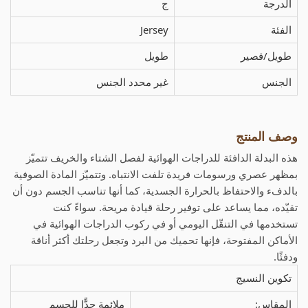
الدرجة
ج
الفئة
Jersey
طويل/قصير
طويل
الجنس
غير محدد الجنس
وصف المنتج
هذه البدلة الدافئة للدراجات الهوائية لفصل الشتاء والخريف تتميّز
بمظهر عصري ورسومات فريدة تلفت الانتباه. وتتميّز المادة الصوفية
بالدفء والاحتفاظ بالحرارة الجسدية، كما أنها تناسب الجسم دون أن
تقيّده، مما يساعد على توفير رحلة قيادة مريحة. سواءً كنت
تستخدمها في التنقّل اليومي أو في ركوب الدراجات الهوائية في
الأماكن المفتوحة، فإنها تحميك من البرد وتجعل رحلتك أكثر أناقة
ودفئًا.
تكوين النسيج
المقاس:
ملائمة جدًّا للجسم