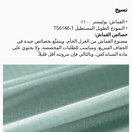
نسيج
• القماش: بوليستر ١٠٠٪
• النموذج الطويل المستطيل TS6146-1
خصائص القماش:
مصنوع القماش من الغزل الخام، ويتمتَّع بخصائص جيدة في
الجفاف السريع، ومناسب للطلبات المخصصة، ولا يحتوي على
مادة السباندكس، وبالتالي فإن مرونته أقل قليلاً.