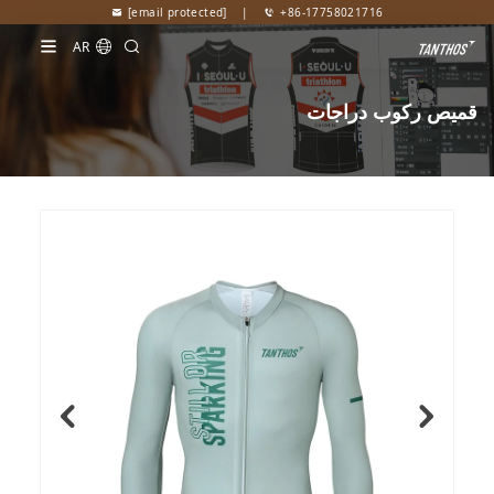
[email protected]
|
+86-17758021716
AR
قميص ركوب دراجات