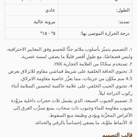
الطول:
عادي
تمديد:
مرونة عالية
درجة الحرارة الموصى بها:
٥° - ١٥°
١. التصميم يتميّز بأسلوب ملائم جدًّا للجسم وفق المعايير الاحترافية،
وليس فضفاضًا، مع طولٍ أقصر قليلًا ما يضفي لمسة عصرية.
٢. تستخدم سحّابًا من العلامة التجارية YKK.
3. تحتوي الحافة الخلفية على شريط قماشي مقاوم للانزلاق بعرض
4.5 سم مكوَّن من جزيئات، مما يعزِّز خاصية مقاومة الانزلاق.
4. تحتوي الجيب الخلفي على علامة عاكسة لتحسين السلامة أثناء
ركوب الدراجة ليلاً.
5. تصميم الجيوب السبعة، الذي يشمل ثلاث حجرات داخلية مزوَّدة
بجيوب مقاومة للماء وجيوب ذات سحاب، يمنع تسرُّب العرق إلى
الأغراض المخزَّنة ويؤدي وظيفة منع السقوط.
6. الأنماط ملوَّنة، ما يضفي إحساساً بالرقي والحداثة.
قالب التصميم