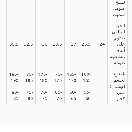
نسيج
صوفي
سميك
الجيب
الخلفي
يحتوي
على
24
25.5
27
28.5
30
32.5
35.5
.5
ألياف
مطاطية
طويلة
مُقترح
0-
185-
180-
175-
170-
165-
160-
لجسم
95
190
185
180
175
170
165
الإنسان:
5-
80-
75-
70-
65-
60-
55-
سم،
90
85
80
75
70
65
60
كجم