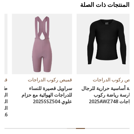
المنتجات ذات الصلة
قميص ركوب الدراجات
قميص ركوب الدراجات
سراويل قصيرة للنساء
طبقة أساسية رياضية للدراجات
للدراجات الهوائية مع حزام
الهوائية للرجال مصنوعة من
علوي 2025SSZ504
الصوف وأكمام طويلة لموسم
الخريف/الشتاء ٢٠٢٤، الموديل
AWT426