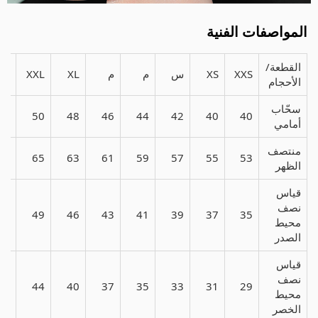
المواصفات الفنية
القطعة/
XXS
XS
س
م
م
XL
XXL
XL
الأحجام
سحّاب
52
50
48
46
44
42
40
40
أمامي
منتصف
67
65
63
61
59
57
55
53
الظهر
قياس
نصف
52
49
46
43
41
39
37
35
محيط
الصدر
قياس
نصف
48
44
40
37
35
33
31
29
محيط
الخصر