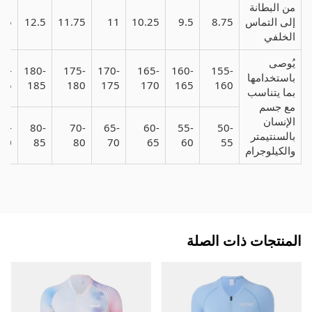
من البطانة
إلى التماس
8.75
9.5
10.25
11
11.75
12.5
.25
الخلفي
يُوصى
80-
180-
175-
170-
165-
160-
155-
باستخدامها
85
185
180
175
170
165
160
بما يتناسب
مع جسم
الإنسان
85-
80-
70-
65-
60-
55-
50-
بالسنتيمتر
90
85
80
70
65
60
55
والكيلوجرام
المنتجات ذات الصلة