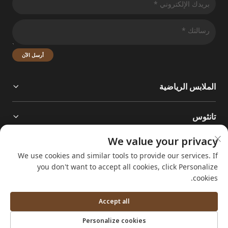
أرسل الآن
الملابس الرياضية
تانثوس
We value your privacy
اتصل بنا
We use cookies and similar tools to provide our services. If
ADD：الغرفة ١١٠٨، المبنى ١، رقم ٧ شارع جينان الجنوبي، بلدة جينان الفرعية، مدينة تشوتشي، مقاط
you don't want to accept all cookies, click Personalize
عة تشجيانغ، الصين
cookies.
[email protected]
+86-17758021716
Accept all
Personalize cookies
حقوق الطبع والنشر © شركة تشجيانغ تانثوس لمستلزمات الرياضة المحدودة. جميع الحقوق