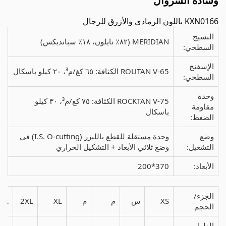
وسادة السروال
KXN0166 باللون الرمادي والأزرق للرجال
النسيج
MERIDIAN (٨٢٪ نايلون، ١٨٪ سبانديكس)
السطحي:
الإسفنج
ROUTAN V-65 الكثافة: ٦٥ كغ/م³، ٢٠ كيلو باسكال
السطحي:
وحدة
ROCKTAN V-75 الكثافة: ٧٥ كغ/م³، ٣٠ كيلو
مقاومة
باسكال
الضغط:
وضع
وحدة مستقلة للقطع بالليزر (I.S. O-cutting) في
التشغيل:
وضع ثلاثي الأبعاد + التشكيل الحراري
الأبعاد:
370*200
الجزء/
XS
س
م
م
XL
2XL
XL
الحجم
الطول