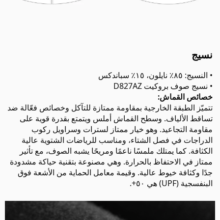
نسيج
• النسيج: ٨٥٪ نايلون، ١٥٪ سباندكس
• نسيج صوف بروكيت D827AZ
خصائص القماش:
تتميّز الطبقة الخارجية بمقاومة ممتازة للتآكل وخصائص فعّالة ضد
تساقط الألياف. وسطح القماش أملس ويتمتع بقدرة قوية على
مقاومة التجاعيد. وهو خيار ممتاز لسترات وسراويل ركوب
الدراجات في فصل الشتاء، ومناسب للرياضات الشتوية عالية
الكثافة. كما يمتلك ملمسًا ناعمًا ومريحًا يشبه الصوف، مع تأثير
ممتاز في الاحتفاظ بالحرارة. وهي مصنوعة بتقنية حياكة مشدودة
جدًا وكثافة خيوط عالية. وقيمة معامل الحماية من الأشعة فوق
البنفسجية (UPF) هي ٥٠+.