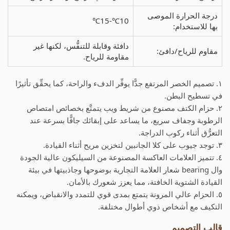
درجة الحرارة الموصى
10℃-15℃
بها للاستخدام:
دافئة وقابلة للتنفُّس، لكنها غير
مقاوم للرياح/دافئ:
مقاومة للرياح.
١. تصميم الخصر المرتفع جدًّا يوفِّر الدفء والراحة، كما يحقِّق تأثيرًا
في تسطيح البطن.
٢. حزام الكتف مصنوع من شريط ويب يتمتَّع بخصائص امتصاص
الرطوبة وجفاف سريع، ما يساعد على إبقائك جافًّا بسرعة عند
التعرُّق أثناء ركوب الدراجة.
٣. توجد جيوب على كلا الجانبين لتخزين مريح أثناء القيادة.
٤. تتميز العلامات العاكسة المصنوعة من السيليكون عالية الجودة
وال bearing شعار العلامة التجارية بوضوحها وجاذبيتها في بيئة
القيادة الشتوية الخافتة، مما يعزز شعورك بالأمان.
٥. الحزام عالي المرونة يتمتع بمدى قوي للتمدد والانقباض، ويمكنه
التكيف مع أشخاص ذوي أطوال مختلفة.
قالب التصميم