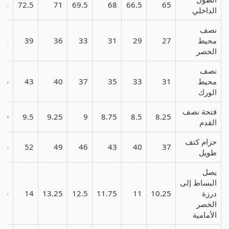
74
72.5
71
69.5
68
66.5
65
الداخلي
نصف
محيط
27
29
31
33
36
39
42
الخصر
نصف
محيط
31
33
35
37
40
43
46
الورك
فتحة نصف
10
9.5
9.25
9
8.75
8.5
8.25
القدم
حزام كتف
55
52
49
46
43
40
37
طويل
يصل
البساط إلى
درزة
10.25
11
11.75
12.5
13.25
14
.75
الخصر
الأمامية