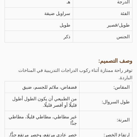
الدرجة
هـ
الفئة
سراويل ضيقة
طويل/قصير
طويل
الجنس
ذكر
وصف التصميم:
توفر راحة ممتازة أثناء ركوب الدراجات التدريبية في المناخات
الباردة.
المقاس:
فضفاض، ملائم للجسم، ضيق
من الطبيعي أن يكون الطول أطول
طول السروال:
قليلًا أو أقصر قليلًا.
غير مطاطي، مطاطي قليلًا، مطاطي
المرنة:
جدًّا
ارتفاع الخصر:
خصر عادي مرتفع، وخصر مرتفع جدًّا.