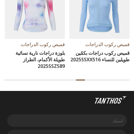
قميص ركوب الدراجات
قميص ركوب الدراجات
بلوزة دراجات نارية نسائية
سراويل تزلج نسائية ذات حزام
طويلة الأكمام، الطراز
علوي مدمج (Bib Tights)
2025SSZ589
لعام 2025، الطراز SSZ5345