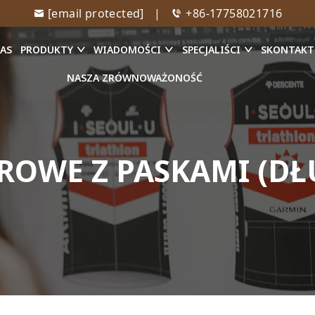
[email protected]
|
+86-17758021716
NAS
PRODUKTY
WIADOMOŚCI
SPECJALIŚCI
SKONTAKTU
NASZA ZRÓWNOWAŻONOŚĆ
OWE Z PASKAMI (DŁ