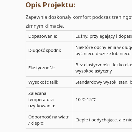
Opis Projektu:
Zapewnia doskonały komfort podczas treningo
zimnym klimacie.
Dopasowanie:
Luźny, przylegający i dopa
Niektóre odchylenia w dłu
Długość spodni:
być nieco dłuższe lub nieco 
Bez elastyczności, lekko ela
Elastyczność:
wysokoelastyczny
Wysokość talii:
Standardowy wysoki stan, b
Zalecana
temperatura
10℃-15℃
użytkowania:
Odporność na wiatr
Ciepłe i oddychające, ale n
/ ciepło: