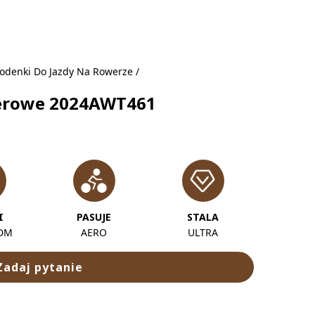
odenki Do Jazdy Na Rowerze
/
werowe 2024AWT461
I
PASUJE
STALA
ODM
AERO
ULTRA
Zadaj pytanie