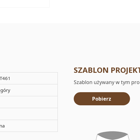
SZABLON PROJEK
T461
Szablon używany w tym pro
 góry
Pobierz
na