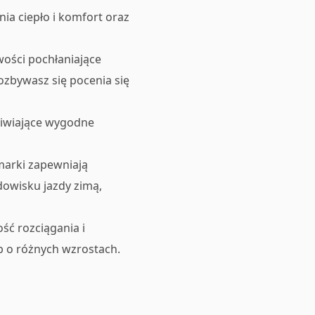
ia ciepło i komfort oraz
ości pochłaniające
ozbywasz się pocenia się
żliwiające wygodne
 marki zapewniają
dowisku jazdy zimą,
ść rozciągania i
b o różnych wzrostach.