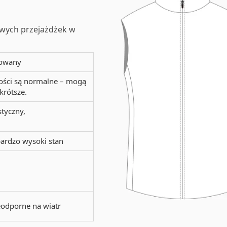
wych przejażdżek w
sowany
gości są normalne – mogą
krótsze.
styczny,
ardzo wysoki stan
ieodporne na wiatr