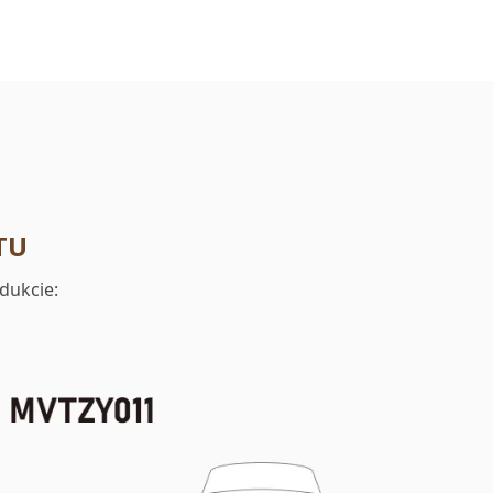
TU
dukcie: