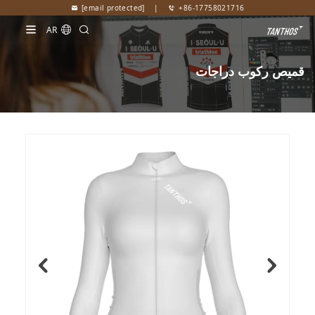
[email protected]
|
+86-17758021716
AR
قميص ركوب دراجات