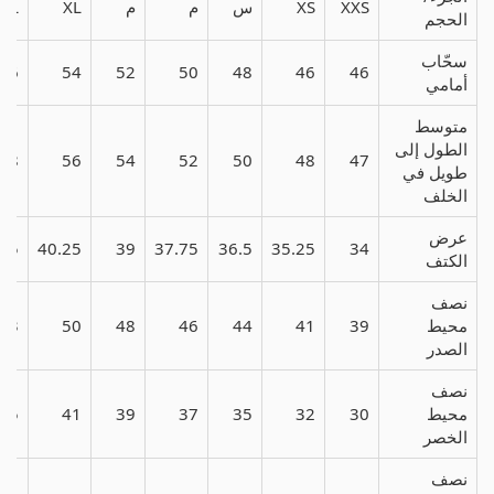
XXS
XS
س
م
م
XL
XL
الحجم
سحّاب
56
54
52
50
48
46
46
أمامي
متوسط
الطول إلى
58
56
54
52
50
48
47
طويل في
الخلف
عرض
.75
40.25
39
37.75
36.5
35.25
34
الكتف
نصف
محيط
39
41
44
46
48
50
53
الصدر
نصف
محيط
30
32
35
37
39
41
45
الخصر
نصف