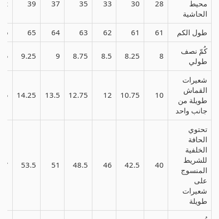
محيط
28
30
33
35
37
39
42
الحاشية
طول الكم
61
61
62
63
64
65
66
كُمّ نصف
9.5
9.25
9
8.75
8.5
8.25
8
طولي
شعيرات
القماش
5.5
14.25
13.5
12.75
12
10.75
10
طويلة من
جانب واحد
تحتوي
الحافة
الخلفية
للشريط
57
53.5
51
48.5
46
42.5
40
المنسوج
على
شعيرات
طويلة