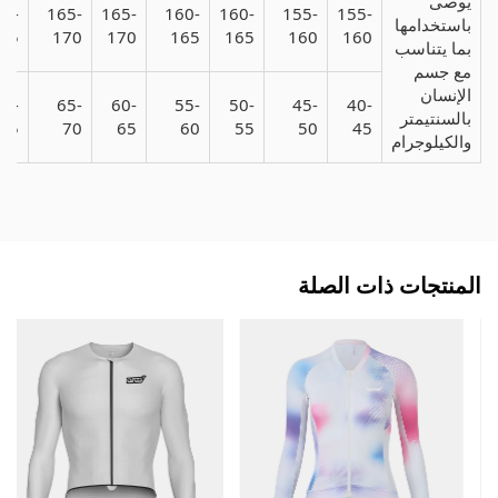
يُوصى
65-
165-
165-
160-
160-
155-
155-
باستخدامها
75
170
170
165
165
160
160
بما يتناسب
مع جسم
الإنسان
70-
65-
60-
55-
50-
45-
40-
بالسنتيمتر
75
70
65
60
55
50
45
والكيلوجرام
المنتجات ذات الصلة