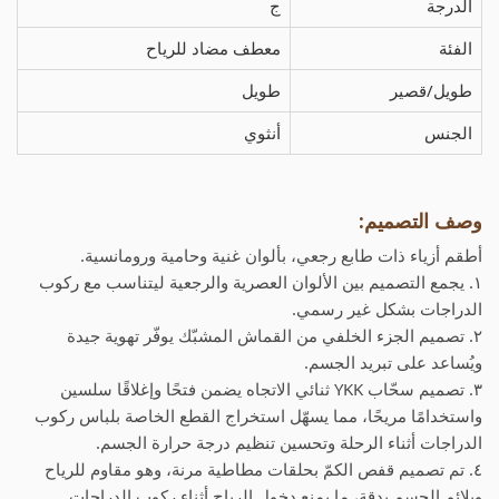
الدرجة
ج
الفئة
معطف مضاد للرياح
طويل/قصير
طويل
الجنس
أنثوي
وصف التصميم:
أطقم أزياء ذات طابع رجعي، بألوان غنية وحامية ورومانسية.
١. يجمع التصميم بين الألوان العصرية والرجعية ليتناسب مع ركوب
الدراجات بشكل غير رسمي.
٢. تصميم الجزء الخلفي من القماش المشبّك يوفّر تهوية جيدة
ويُساعد على تبريد الجسم.
٣. تصميم سحّاب YKK ثنائي الاتجاه يضمن فتحًا وإغلاقًا سلسين
واستخدامًا مريحًا، مما يسهّل استخراج القطع الخاصة بلباس ركوب
الدراجات أثناء الرحلة وتحسين تنظيم درجة حرارة الجسم.
٤. تم تصميم قفص الكمّ بحلقات مطاطية مرنة، وهو مقاوم للرياح
ويلائم الجسم بدقة، ما يمنع دخول الرياح أثناء ركوب الدراجات