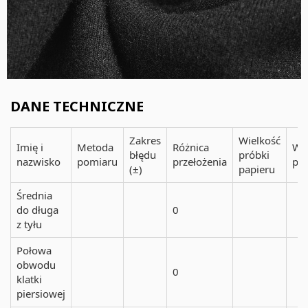
DANE TECHNICZNE
Zakres
Wielkość
Imię i
Metoda
Różnica
Wa
błędu
próbki
nazwisko
pomiaru
przełożenia
pró
(±)
papieru
Średnia
do długa
0
z tyłu
Połowa
obwodu
0
klatki
piersiowej