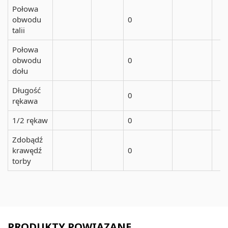
Połowa
obwodu
0
talii
Połowa
obwodu
0
dołu
Długość
0
rękawa
1/2 rękaw
0
Zdobądź
krawędź
0
torby
PRODUKTY POWIĄZANE