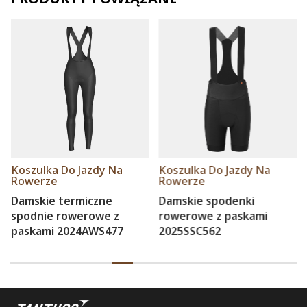
 Na
Koszulka Do Jazdy Na
Koszulka Do Jazdy N
Rowerze
Rowerze
e
Damskie spodenki
Męska koszulka
 z
rowerowe z paskami
rowerowa z długimi
477
2025SSC562
rękawami 2024S5Z51