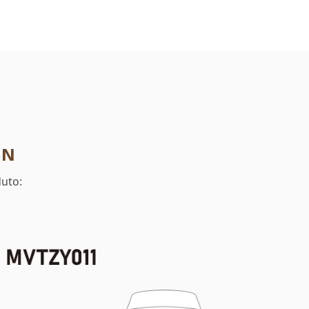
GN
duto: