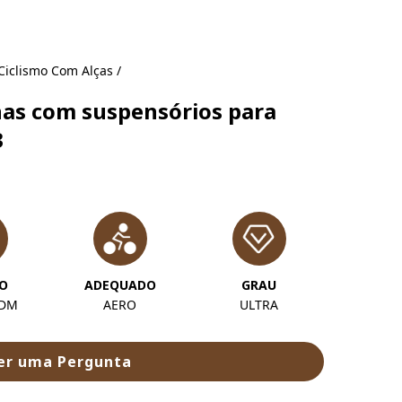
Ciclismo Com Alças
/
nas com suspensórios para
3
ÇO
ADEQUADO
GRAU
ODM
AERO
ULTRA
er uma Pergunta