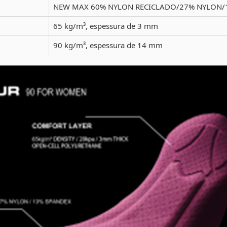
NEW MAX 60% NYLON RECICLADO/27% NYLON/
65 kg/m³, espessura de 3 mm
90 kg/m³, espessura de 14 mm