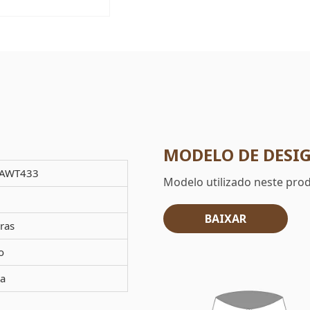
MODELO DE DESI
AWT433
Modelo utilizado neste pro
BAIXAR
ras
o
a