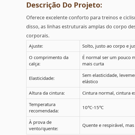
Descrição Do Projeto:
Oferece excelente conforto para treinos e cicli
disso, as linhas estruturais amplas do corpo d
corporais.
Ajuste:
Solto, justo ao corpo e ju
O comprimento da
É normal ser um pouco 
calça:
mais curta
Sem elasticidade, levemen
Elasticidade:
elástico
Altura da cintura:
Cintura normal, cintura 
Temperatura
10℃-15℃
recomendada:
À prova de
Quente e respirável, mas
vento/quente: