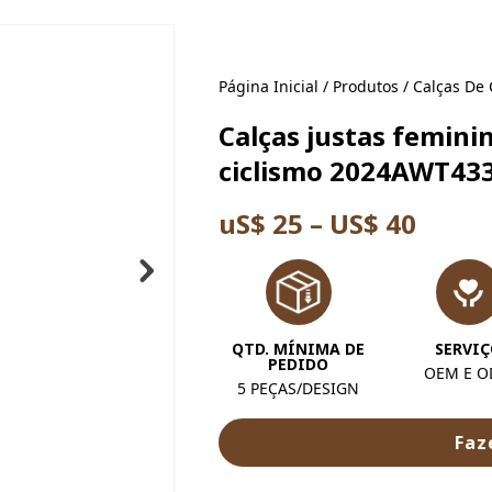
Página Inicial
/
Produtos
/
Calças De 
Calças justas femini
ciclismo 2024AWT43
uS$ 25 – US$ 40
QTD. MÍNIMA DE
SERVI
PEDIDO
OEM E 
5 PEÇAS/DESIGN
Faz