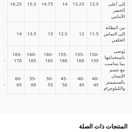
إلى أعلى
12.5
13.25
14
14.75
15.5
16.25
17
الخصر
الأمامي
من البطانة
إلى التماس
11.5
12
12.5
13
13.5
14
4.5
الخلفي
يُوصى
65-
165-
160-
160-
155-
155-
150-
باستخدامها
70
170
165
165
160
160
155
بما يتناسب
مع جسم
الإنسان
65-
60-
55-
50-
45-
40-
40-
بالسنتيمتر
70
65
60
55
50
45
45
والكيلوجرام
المنتجات ذات الصلة