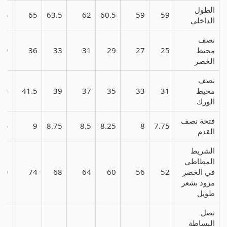
الطول
6.5
65
63.5
62
60.5
59
59
الداخلي
نصف
محيط
25
27
29
31
33
36
39
الخصر
نصف
محيط
31
33
35
37
39
41.5
44
الورك
فتحة نصف
9.5
9
8.75
8.5
8.25
8
7.75
القدم
الشريط
المطاطي
في الخصر
52
56
60
64
68
74
80
مزود بشعر
طويل
تصل
البساطة