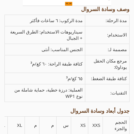
وصف وسادة السروال
مدة الرحلة:
مدة الركوب: ٦ ساعات فأكثر
سيناريوهات الاستخدام: الطرق السريعة
الاستخدام:
+ الجبال
مصممة لـ:
الجنس المناسب: أنثى
مرجع مكان الحقل
كثافة طبقة الراحة: ٦٠ كغ/م³
يوداو0:
كثافة طبقة الضغط:
٦٥ كغ/م³
العملية: درزة خطية، حماية شاملة من
التقنيات:
نوع WP1
جدول أبعاد وسادة السروال
الحجم
XXS
XS
س
م
م
XL
XL
والجزء