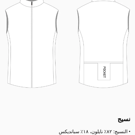
نسيج
• النسيج: ٨٢٪ نايلون، ١٨٪ سبانديكس