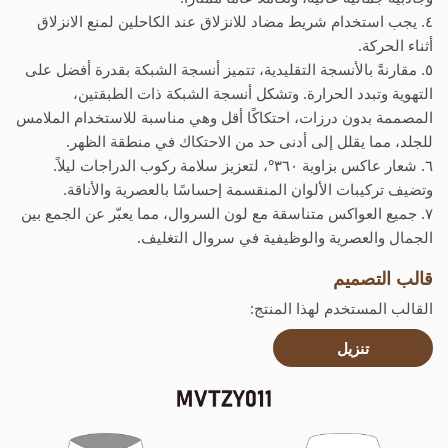
٤. يجب استخدام شريط مضاد للانزلاق عند الكاحلين لمنع الانزلاق
أثناء الحركة.
٥. مقارنةً بالأنسجة التقليدية، تتميز أنسجة الشبكة بقدرة أفضل على
التهوية وتبدد الحرارة. وتشكل أنسجة الشبكة ذات الطبقتين،
المصممة بدون درزات، احتكاكًا أقل وهي مناسبة للاستخدام الملامس
للجلد، مما يقلل إلى أدنى حد من الاحتكاك في منطقة الظهر.
٦. شعار عاكس بزاوية ٣٦٠°، لتعزيز سلامة ركوب الدراجات ليلاً.
وتضيف تركيبات الألوان المنقسمة إحساسًا بالعصرية والأناقة.
٧. جميع العواكس متناسقة مع لون السروال، مما يعبّر عن الجمع بين
الجمال والعصرية والوظيفية في سروال التغليف.
قالب التصميم
القالب المستخدم لهذا المنتج:
تنزيل