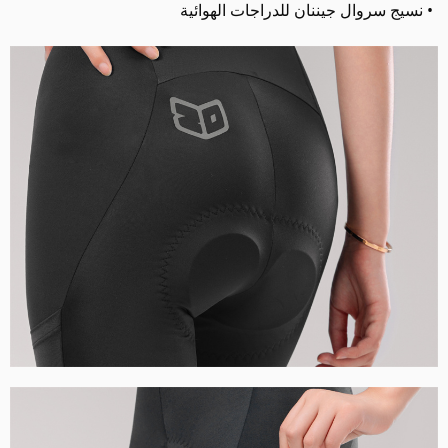
• نسيج سروال جيننان للدراجات الهوائية