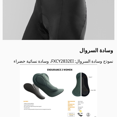
وسادة السروال
نموذج وسادة السروال: FXCY2832EI، وسادة نسائية خضراء