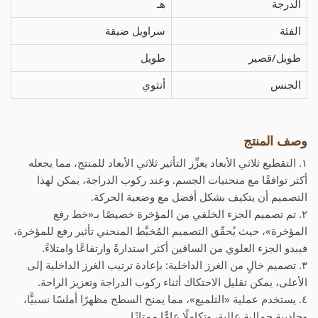
الدرجة
هـ
الفئة
سراويل ضيقة
طويل/قصير
طويل
الجنس
أنثوي
وصف المنتج
١. التقطيع ثلاثي الأبعاد يعزِّز التأثير ثلاثي الأبعاد للمنتج، مما يجعله
أكثر توافقًا مع منحنيات الجسم. وعند ركوب الدراجة، يمكن لهذا
التصميم أن يتكيف بشكل أفضل مع وضعية الحركة.
٢. تم تصميم الجزء الخلفي من المؤخرة خصيصًا بـ«خط رفع
المؤخرة»، حيث يُحقّق التصميم المُخيَّط المنحني تأثير رفع للمؤخرة،
فيبدو الجزء العلوي من الساقين أكثر استدارةً وارتفاعًا وامتلاءً.
٣. تصميم خالٍ من الغرز الداخلية: بإعادة ترتيب الغرز الداخلية إلى
الأعلى، يمكن تقليل الاحتكاك أثناء ركوب الدراجة وتعزيز الراحة.
٤. يستخدم عملية «التلميع»، مما يمنح السطح مظهرًا أملسًا نسبيًّا،
وجاذبية جمالية عالية، وتكاملًا عامًّا ممتازًا.