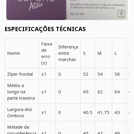
ESPECIFICAÇÕES TÉCNICAS
Faixa
Diferença
de
Nome
entre
S
M
L
XL
erro
marchas
(±)
Zíper frontal
±1
0
52
54
56
5
Médio a
longo na
±1
0
60
62
64
6
parte traseira
Largura dos
±1
0
40.5
41.75
43
44
Ombros
Metade da
circunferência
±1
0
45
47
49
5