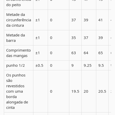
do peito
Metade da
circunferência
±1
0
37
39
41
4
da cintura
Metade da
±1
0
35
37
39
4
barra
Comprimento
±1
0
63
64
65
6
das mangas
punho 1/2
±0.5
0
9
9.25
9.5
9.
Os punhos
são
revestidos
com uma
0
19.5
20
20.5
2
borda
alongada de
cinta