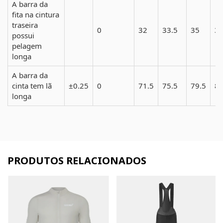
A barra da
fita na cintura
traseira
0
32
33.5
35
3
possui
pelagem
longa
A barra da
cinta tem lã
±0.25
0
71.5
75.5
79.5
85
longa
PRODUTOS RELACIONADOS